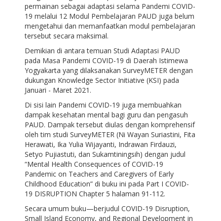
permainan sebagai adaptasi selama Pandemi COVID-
19 melalui 12 Modul Pembelajaran PAUD juga belum
mengetahui dan memanfaatkan modul pembelajaran
tersebut secara maksimal.
Demikian di antara temuan Studi Adaptasi PAUD
pada Masa Pandemi COVID-19 di Daerah Istimewa
Yogyakarta yang dilaksanakan SurveyMETER dengan
dukungan Knowledge Sector Initiative (KSI) pada
Januari - Maret 2021.
Di sisi lain Pandemi COVID-19 juga membuahkan
dampak kesehatan mental bagi guru dan pengasuh
PAUD. Dampak tersebut diulas dengan komprehensif
oleh tim studi SurveyMETER (Ni Wayan Suriastini, Fita
Herawati, Ika Yulia Wijayanti, Indrawan Firdauzi,
Setyo Pujiastuti, dan Sukamtiningsih) dengan judul
“Mental Health Consequences of COVID-19
Pandemic on Teachers and Caregivers of Early
Childhood Education” di buku ini pada Part I COVID-
19 DISRUPTION Chapter 5 halaman 91-112.
Secara umum buku—berjudul COVID-19 Disruption,
Small Island Economy, and Regional Development in