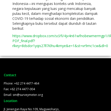
Indonesia—ini mengupas konteks unik Indonesia,
negara kepulauan yang luas yang mencakup banyak
pulau kecil, dalam menghadapi kompleksitas dampak
COVID-19 terhadap sosial ekonomi dan pendidikan.
Selengkapnya buku tersebut dapat diunduh di tautan
berikut:
https://www.dropbox.com/scl/fi/4jv4n61wfnobewmermgp1/I
PDF_final.pdf?
rlkey=8dsdor1yqis27ll7i0hu4kmye&e=1&st=vr9mc1cw&dl=0
Contact
Phone: +62 274 4477-464
Fax: +62 274 4477-004
Email: sm@surveymeter.org
Location
Jl. Jenengan Raya No.109, Maguwoharjo,