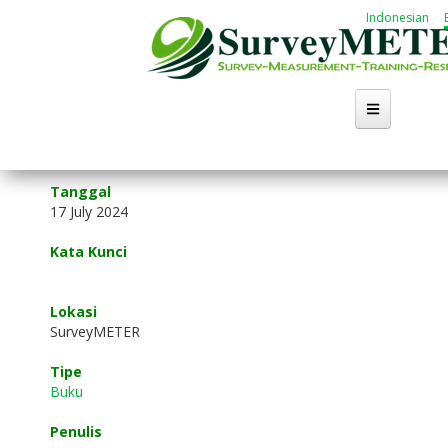
Skip
Indonesian
to
main
content
Tanggal
17 July 2024
Kata Kunci
Lokasi
SurveyMETER
Tipe
Buku
Penulis