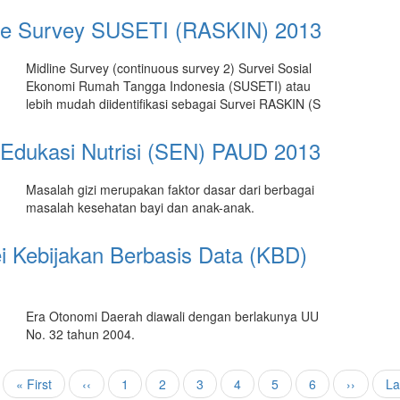
ne Survey SUSETI (RASKIN) 2013
Midline Survey (continuous survey 2) Survei Sosial
Ekonomi Rumah Tangga Indonesia (SUSETI) atau
lebih mudah diidentifikasi sebagai Survei RASKIN (S
 Edukasi Nutrisi (SEN) PAUD 2013
Masalah gizi merupakan faktor dasar dari berbagai
masalah kesehatan bayi dan anak-anak.
i Kebijakan Berbasis Data (KBD)
Era Otonomi Daerah diawali dengan berlakunya UU
No. 32 tahun 2004.
First
« First
Halaman
‹‹
Page
1
Page
2
Page
3
Halaman
4
Page
5
Page
6
Halaman
››
La
La