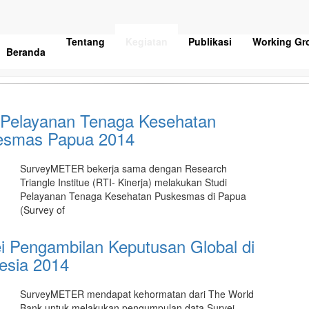
Tentang
Kegiatan
Publikasi
Working Gr
a dan lembaga-lembaga internasional untuk melaksanakan berbaga
Beranda
m ke depan.
 Pelayanan Tenaga Kesehatan
esmas Papua 2014
SurveyMETER bekerja sama dengan Research
Triangle Institue (RTI- Kinerja) melakukan Studi
Pelayanan Tenaga Kesehatan Puskesmas di Papua
(Survey of
i Pengambilan Keputusan Global di
esia 2014
SurveyMETER mendapat kehormatan dari The World
Bank untuk melakukan pengumpulan data Survei