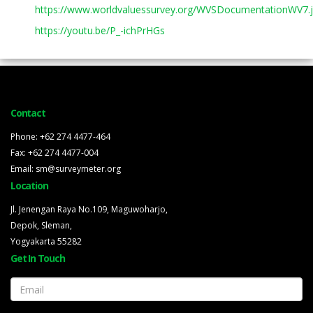
https://www.worldvaluessurvey.org/WVSDocumentationWV7.
https://youtu.be/P_-ichPrHGs
Contact
Phone: +62 274 4477-464
Fax: +62 274 4477-004
Email: sm@surveymeter.org
Location
Jl. Jenengan Raya No.109, Maguwoharjo,
Depok, Sleman,
Yogyakarta 55282
Get In Touch
Email