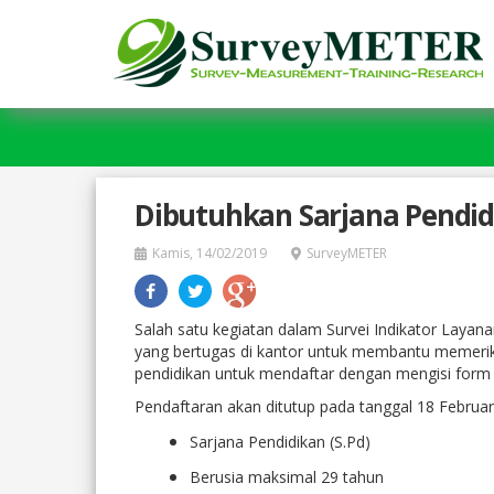
Lompat
ke
isi
utama
Dibutuhkan Sarjana Pendi
Kamis, 14/02/2019
SurveyMETER
Salah satu kegiatan dalam Survei Indikator Layana
yang bertugas di kantor untuk membantu memeriks
pendidikan untuk mendaftar dengan mengisi form p
Pendaftaran akan ditutup pada tanggal 18 Februar
Sarjana Pendidikan (S.Pd)
Berusia maksimal 29 tahun