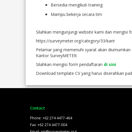
Bersedia mengikuti training
Mampu bekerja secara tim
Silahkan mengunjungi website kami dan mengisi fo
https://surveymeter.org/category/33/karir
Pelamar yang memenuhi syarat akan diumumkan di 
Kantor SurveyMETER.
Silahkan mengisi form pendaftaran
di sini
Download template CV yang harus diserahkan pa
Contact
Phone: +62 274 4477-464
Fax: +62 274 4477-004
Email: sm@surveymeter.org