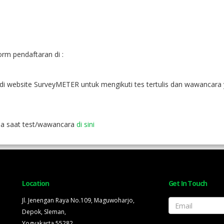
rm pendaftaran di :
website SurveyMETER untuk mengikuti tes tertulis dan wawancara ya
da saat test/wawancara
di sini
Location
Get In Touch
Jl. Jenengan Raya No.109, Maguwoharjo,
Email
Depok, Sleman,
Yogyakarta 55282