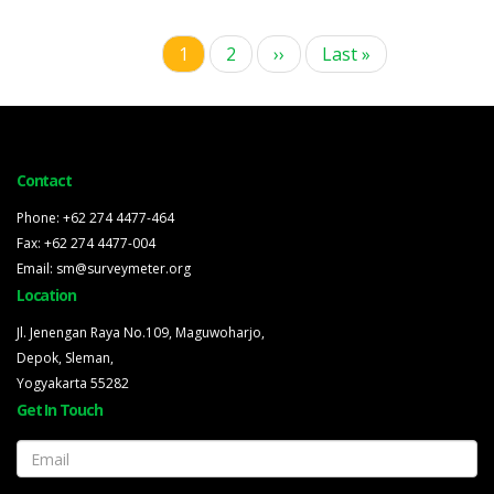
Halaman
1
Page
2
Halaman
››
Last
Last »
Pagination
sekarang
berikutnya
page
Contact
Phone: +62 274 4477-464
Fax: +62 274 4477-004
Email: sm@surveymeter.org
Location
Jl. Jenengan Raya No.109, Maguwoharjo,
Depok, Sleman,
Yogyakarta 55282
Get In Touch
Email