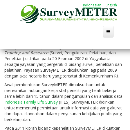
Lompat
Indonesian
English
ke
isi
utama
SurveyMETER merupakan singkatan dari
Survey, Measurement,
Training and Research
(Survei, Pengukuran, Pelatihan, dan
Penelitian) didirikan pada 20 Februari 2002 di Yogyakarta
sebagai yayasan yang bergerak di bidang survei, penelitian dan
pelatihan. Yayasan SurveyMETER dikukuhkan lagi pada 2009
dengan akta notaris baru yang tercatat di Kemenkumham RI.
Awal pembentukan SurveyMETER dimaksudkan untuk
meresmikan hubungan kerja staf peneliti yang telah bekerja
sama lebih dari 15 tahun dalam pengumpulan dan analisis data
Indonesia Family Life Survey
(IFLS). SurveyMETER didirikan
untuk memenuhi permintaan untuk informasi data yang akurat
dan dapat diandalkan dalam penyusunan kebijakan publik yang
berkelanjutan.
Pada 2011 kiprah bidang kepenelitian SurveyMETER dikuatkan