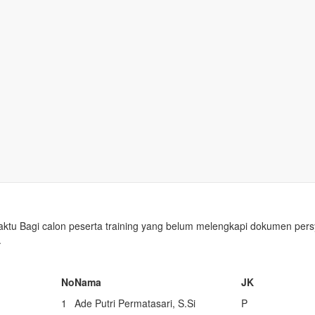
aining SIPP (Survei Indikator P
 nama-nama calon peserta training (ToE) SIPP. Pelaksanaan training
ga. Adapun jadwal check in dan registrasi pada hari Minggu (20 Janua
aktu Bagi calon peserta training yang belum melengkapi dokumen pe
.
No
Nama
JK
1
Ade Putri Permatasari, S.Si
P