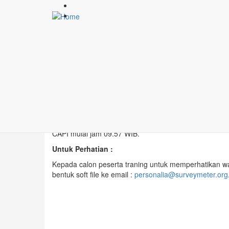
Lompat ke isi utama
Daftar Calon Peserta Tr
Jumat, 11/01/2019
SurveyMETER
Dengan ini panitia rekrutmen SurveyMETER menetapkan
2019 di Hotel Grand Wahid yang berada di Kota Salati
CAPI mulai jam 09.57 WIB.
Untuk Perhatian :
Kepada calon peserta traning untuk memperhatikan w
bentuk soft file ke email :
personalia@surveymeter.org