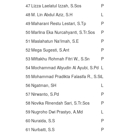
47
Lizza Laelatul Izzah, S.Sos
P
48
M. Lin Abdul Aziz, S.H
L
49
Maharani Restu Lestari, S.Tp
P
50
Marlina Eka Nurcahyanti, S.Tr.Sos
P
51
Maslahatun Na'Imah, S.E
P
52
Mega Sugesti, S.Ant
P
53
Miftakhu Rohmah Fitri W., S.Sn
P
54
Mochammad Aliyudin Al Ayubi, S.Pd
L
55
Mohammad Pradikta Falasifa R., S.Si
L
56
Ngatman, SH
L
57
Nirwanto, S.Pd
P
58
Novika Rinendah Sari, S.Tr.Sos
P
59
Nugroho Dwi Prastyo, A.Md
L
60
Nuraida, S.S
P
61
Nurbaiti, S.S
P