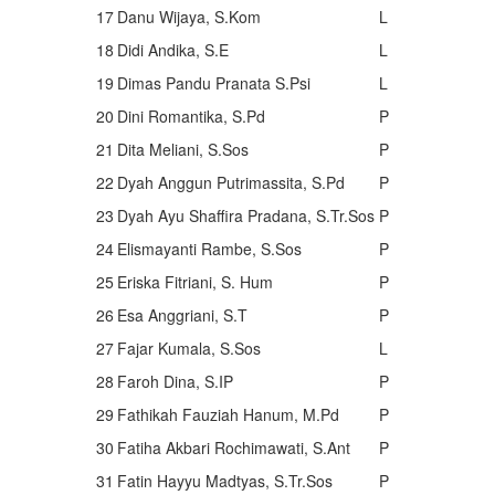
17
Danu Wijaya, S.Kom
L
18
Didi Andika, S.E
L
19
Dimas Pandu Pranata S.Psi
L
20
Dini Romantika, S.Pd
P
21
Dita Meliani, S.Sos
P
22
Dyah Anggun Putrimassita, S.Pd
P
23
Dyah Ayu Shaffira Pradana, S.Tr.Sos
P
24
Elismayanti Rambe, S.Sos
P
25
Eriska Fitriani, S. Hum
P
26
Esa Anggriani, S.T
P
27
Fajar Kumala, S.Sos
L
28
Faroh Dina, S.IP
P
29
Fathikah Fauziah Hanum, M.Pd
P
30
Fatiha Akbari Rochimawati, S.Ant
P
31
Fatin Hayyu Madtyas, S.Tr.Sos
P