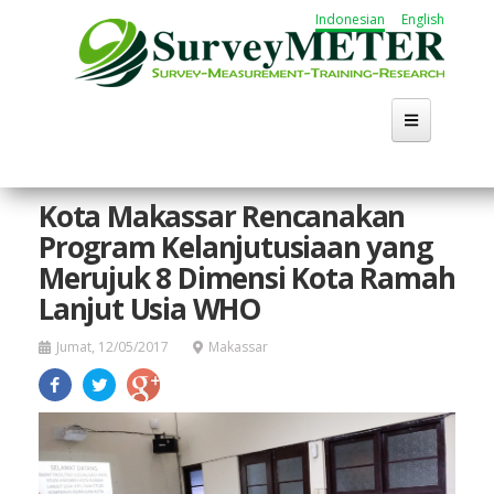
Lompat
Indonesian
English
ke
isi
utama
Kota Makassar Rencanakan
Program Kelanjutusiaan yang
Merujuk 8 Dimensi Kota Ramah
Lanjut Usia WHO
Jumat, 12/05/2017
Makassar