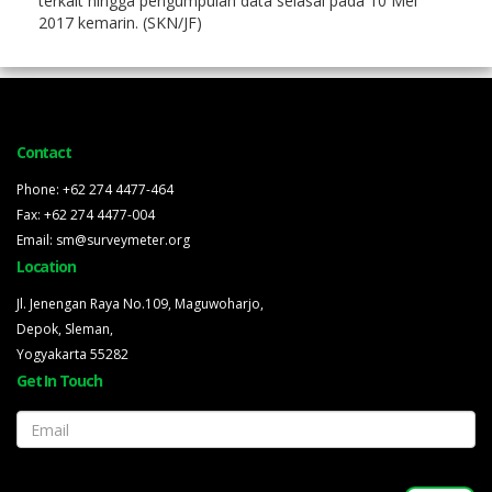
terkait hingga pengumpulan data selasai pada 10 Mei
2017 kemarin. (SKN/JF)
Contact
Phone: +62 274 4477-464
Fax: +62 274 4477-004
Email: sm@surveymeter.org
Location
Jl. Jenengan Raya No.109, Maguwoharjo,
Depok, Sleman,
Yogyakarta 55282
Get In Touch
Email