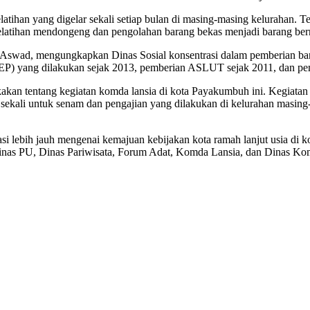
latihan yang digelar sekali setiap bulan di masing-masing kelurahan. Tem
 pelatihan mendongeng dan pengolahan barang bekas menjadi barang ber
swad, mengungkapkan Dinas Sosial konsentrasi dalam pemberian bantu
UEP) yang dilakukan sejak 2013, pemberian ASLUT sejak 2011, dan p
 tentang kegiatan komda lansia di kota Payakumbuh ini. Kegiatan ya
u sekali untuk senam dan pengajian yang dilakukan di kelurahan masing
si lebih jauh mengenai kemajuan kebijakan kota ramah lanjut usia di kot
nas PU, Dinas Pariwisata, Forum Adat, Komda Lansia, dan Dinas Ko