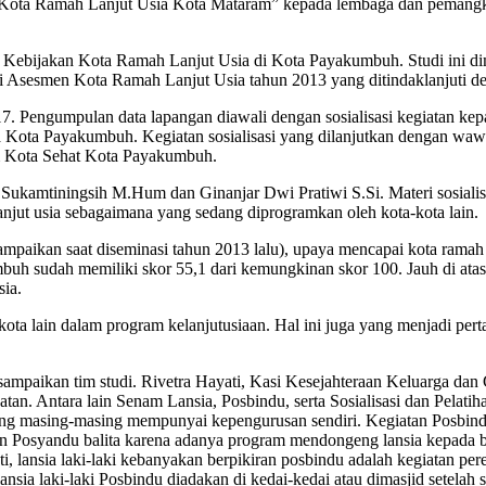
juan Kota Ramah Lanjut Usia Kota Mataram” kepada lembaga dan peman
Kebijakan Kota Ramah Lanjut Usia di Kota Payakumbuh. Studi ini d
i Asesmen Kota Ramah Lanjut Usia tahun 2013 yang ditindaklanjuti de
. Pengumpulan data lapangan diawali dengan sosialisasi kegiatan ke
ta Payakumbuh. Kegiatan sosialisasi yang dilanjutkan dengan wawanca
um Kota Sehat Kota Payakumbuh.
 Sukamtiningsih M.Hum dan Ginanjar Dwi Pratiwi S.Si. Materi sosialis
jut usia sebagaimana yang sedang diprogramkan oleh kota-kota lain.
sampaikan saat diseminasi tahun 2013 lalu), upaya mencapai kota rama
h sudah memiliki skor 55,1 dari kemungkinan skor 100. Jauh di atas
sia.
ota lain dalam program kelanjutusiaan. Hal ini juga yang menjadi per
 disampaikan tim studi. Rivetra Hayati, Kasi Kesejahteraan Keluarga 
an. Antara lain Senam Lansia, Posbindu, serta Sosialisasi dan Pelatih
ng masing-masing mempunyai kepengurusan sendiri. Kegiatan Posbindu
 Posyandu balita karena adanya program mendongeng lansia kepada bal
, lansia laki-laki kebanyakan berpikiran posbindu adalah kegiatan pe
 laki-laki Posbindu diadakan di kedai-kedai atau dimasjid setelah sel