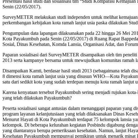
Presentasi hasil studi dan sosialisasi tim “Studi Komparasi Kema
Senin (22/05/2017).
SurveyMETER melakukan studi independen untuk melihat kemajuan 
perkembangan kebijakan kota ramah lanjut usia paska dilakukan Stud
Pengumpulan data lapangan dilaksanakan pada 22 hingga 26 Mei 2017
Kota Payakumbuh pada Senin (22/05/2017) di Ruang Rapat Bappeda Ko
Sosial, Dinas Kesehatan, Komda Lansia, Organisasi Adat, dan For
Paparan sosialisasi dari SurveyMETER disampaikan oleh tim peneliti
2013 serta kampanye bersama untuk mewujudkan komunitas ramah lan
Disampaikan Kamti, berdasar hasil studi 2013 (sebagaimana telah di
8 dimensi kota ramah lanjut usia yang disusun WHO—Kota Payakumbu
satu dari sedikit kota yang sudah terdepan menuju kota ramah lanjut u
Karena kenyataan tersebut Payakumbuh sering menjadi rujukan kota-k
yang telah dilakukan Payakumbuh?
Peserta sosialisasi sangat antusias dalam menanggapi paparan yang
program layanan kelanjutusiaan yang telah dilaksanakan Dinas Kesehat
Menurut Hayati di Kota Payakumbuh terdapat 75 kelompok lansia ya
kelompok. Di beberapa kelurahan kegiatan Posbindu digabung dengan
yang diantaranya berupa pemeriksaan kesehatan. Namun, lanjut Hayati
Kesehatan Payakumbuh mempunyai pemikiran untuk menarik minat lansia