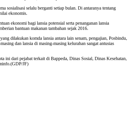
a sosialisasi selalu berganti setiap bulan. Di antaranya tentang
nilai ekonomis.
an ekonomi bagi lansia potensial serta penanganan lansia
emberian bantuan makanan tambahan sejak 2016.
ng dilakukan komda lansia antara lain senam, pengajian, Posbindu,
-masing dan lansia di masing-masing kelurahan sangat antusias
a ini dari pejabat terkait di Bappeda, Dinas Sosial, Dinas Kesehatan,
minfo.(GDP/JF)