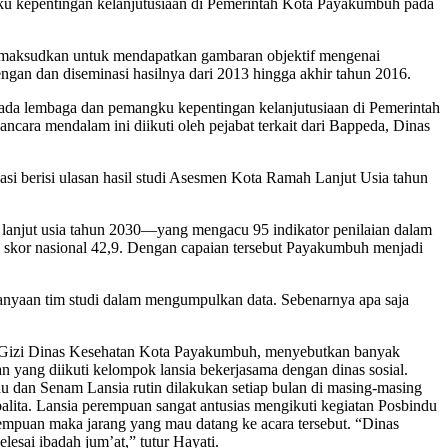
gku kepentingan kelanjutusiaan di Pemerintah Kota Payakumbuh pada
imaksudkan untuk mendapatkan gambaran objektif mengenai
ngan dan diseminasi hasilnya dari 2013 hingga akhir tahun 2016.
pada lembaga dan pemangku kepentingan kelanjutusiaan di Pemerintah
ra mendalam ini diikuti oleh pejabat terkait dari Bappeda, Dinas
asi berisi ulasan hasil studi Asesmen Kota Ramah Lanjut Usia tahun
h lanjut usia tahun 2030—yang mengacu 95 indikator penilaian dalam
 skor nasional 42,9. Dengan capaian tersebut Payakumbuh menjadi
tanyaan tim studi dalam mengumpulkan data. Sebenarnya apa saja
dan Gizi Dinas Kesehatan Kota Payakumbuh, menyebutkan banyak
an yang diikuti kelompok lansia bekerjasama dengan dinas sosial.
 dan Senam Lansia rutin dilakukan setiap bulan di masing-masing
ita. Lansia perempuan sangat antusias mengikuti kegiatan Posbindu
rempuan maka jarang yang mau datang ke acara tersebut. “Dinas
esai ibadah jum’at,” tutur Hayati.