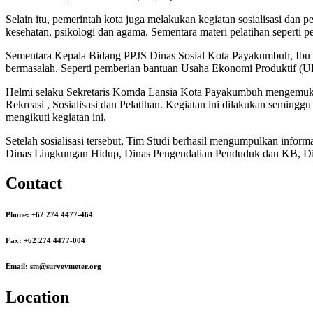
Selain itu, pemerintah kota juga melakukan kegiatan sosialisasi dan pe
kesehatan, psikologi dan agama. Sementara materi pelatihan seperti
Sementara Kepala Bidang PPJS Dinas Sosial Kota Payakumbuh, Ibu A
bermasalah. Seperti pemberian bantuan Usaha Ekonomi Produktif (
Helmi selaku Sekretaris Komda Lansia Kota Payakumbuh mengemukakan
Rekreasi , Sosialisasi dan Pelatihan. Kegiatan ini dilakukan semingg
mengikuti kegiatan ini.
Setelah sosialisasi tersebut, Tim Studi berhasil mengumpulkan informa
Dinas Lingkungan Hidup, Dinas Pengendalian Penduduk dan KB, Di
Contact
Phone: +62 274 4477-464
Fax: +62 274 4477-004
Email: sm@surveymeter.org
Location