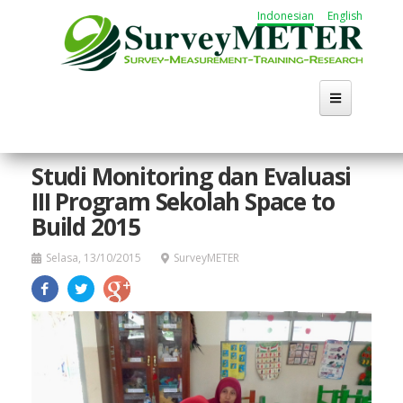
Lompat
Indonesian
English
ke
isi
utama
Beranda
Studi Monitoring dan Evaluasi
III Program Sekolah Space to
Tentang
Build 2015
Kegiatan
Selasa, 13/10/2015
SurveyMETER
Publikasi
Working Group
Karir
Cari