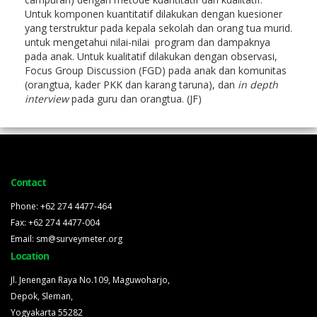
Untuk komponen kuantitatif dilakukan dengan kuesioner
yang terstruktur pada kepala sekolah dan orang tua murid.
untuk mengetahui nilai-nilai program dan dampaknya
pada anak. Untuk kualitatif dilakukan dengan observasi,
Focus Group Discussion (FGD) pada anak dan komunitas
(orangtua, kader PKK dan karang taruna), dan
in depth
interview
pada guru dan orangtua. (JF)
Contact
Phone: +62 274 4477-464
Fax: +62 274 4477-004
Email: sm@surveymeter.org
Location
Jl. Jenengan Raya No.109, Maguwoharjo,
Depok, Sleman,
Yogyakarta 55282