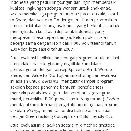
Indonesia yang peduli lingkungan dan ingin memperbaiki
kualitas lingkungan sebagai warisan untuk anak-anak.
Ars86 memiliki tiga program utama Space to Build, Word
to Share, dan Value to Do dengan misi mempromosikan
dan menciptakan ruang layak anak yang berkualitas untuk
meningkatkan kualitas hidup anak Indonesia yang
merupakan masa depan bangsa. Kelompok ini telah
bekerja sama dengan lebih dari 1.000 volunteer di tahun
2004 dan legalisasi di tahun 2007.
Studi evaluasi III dilakukan sebagai program untuk melihat
dari pelaksanaan kegiatan yang dilakukan dalam
pembangunan dengan konsep Space to Build, Word to
Share, dan Value to Do. Tujuan monitoring dan evaluasi
ini adalah untuk;
pertama
, mengukur dampak program
sekolah kepada penerima bantuan (beneficiaries)
mencakup anak-anak, guru dan komunitas (orangtua
murid, perwakilan PKK, perwakilan karang taruna).
Kedua
,
mendapatkan informasi pengetahuan mengenai program
sekolah.
Ketiga
, mendata kondisi fisik sekolah sesuai
dengan Green Building Concept dan Child Friendly City.
Studi evaluasi ini dilakukan secara mix method (metode
campuran) dengan metode kuantitatif dan kualitatif.