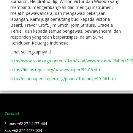
Sumantri, Hendratno, Iip, Wilson Victor dan Widodo yang
membantu mengembangkan dan menguji instrumen,
melatih pewawancara, dan mengawasi pekerjaan
lapangan. Kami juga berhutang budi kepada Victoria
Beard, Trevor Croft, Jim Smith, John Strauss, Graciela
Teruel, dan kepada semua pengawas, pewawancara, dan
responden yang telah berpartisipasi dalam Survei
Kehidupan Keluarga Indonesia.
Lihat selengkapnya di:
http://www.rand.org/content/dam/rand/www/external/labor/FLS
https://ideas.repec.org/p/ran/wpaper/99-06.html
http://econpapers.repec.org/paper/fthrandlp/99-06.htm
Contact
Phone: +62 274 4477-464
Fax: +62 274 4477-004