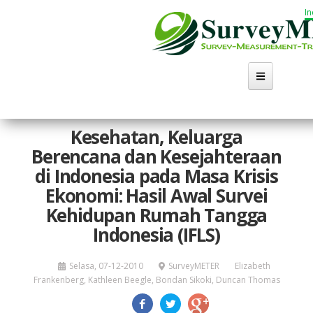
Lompat
I
ke
isi
utama
Kesehatan, Keluarga
Berencana dan Kesejahteraan
di Indonesia pada Masa Krisis
Ekonomi: Hasil Awal Survei
Kehidupan Rumah Tangga
Indonesia (IFLS)
Wo
Selasa, 07-12-2010
SurveyMETER
Elizabeth
Frankenberg, Kathleen Beegle, Bondan Sikoki, Duncan Thomas