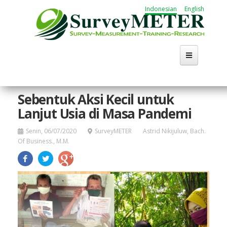
Lompat
Indonesian
English
ke
isi
utama
Beranda
Sebentuk Aksi Kecil untuk
Lanjut Usia di Masa Pandemi
Tentang
Senin, 06/07/2020
SurveyMETER
Astrid Nikijuluw, Bach.
Kegiatan
Of Business., M.M.
Publikasi
Working Group
Karir
Cari