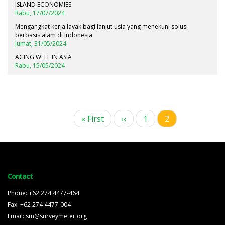
ISLAND ECONOMIES
Rabu, 17/07/2024
Mengangkat kerja layak bagi lanjut usia yang menekuni solusi
berbasis alam di Indonesia
Jumat, 31/05/2024
AGING WELL IN ASIA
Rabu, 15/05/2024
First
« First
Halaman
‹‹
Page
1
Halaman
2
Pagination
page
sebelumnya
sekarang
Contact
Phone: +62 274 4477-464
Fax: +62 274 4477-004
Email: sm@surveymeter.org