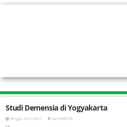
Lompat
ke
isi
utama
Studi Demensia di Yogyakarta
Minggu, 20/12/2015
SurveyMETER