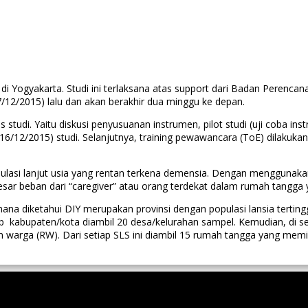
di Yogyakarta. Studi ini terlaksana atas support dari Badan Pere
17/12/2015) lalu dan akan berakhir dua minggu ke depan.
ses studi. Yaitu diskusi penyusuanan instrumen, pilot studi (uji coba
a 16/12/2015) studi. Selanjutnya, training pewawancara (ToE) dilakuk
ulasi lanjut usia yang rentan terkena demensia. Dengan menggunakan
besar beban dari “caregiver” atau orang terdekat dalam rumah tang
mana diketahui DIY merupakan provinsi dengan populasi lansia terting
ap kabupaten/kota diambil 20 desa/kelurahan sampel. Kemudian, di set
arga (RW). Dari setiap SLS ini diambil 15 rumah tangga yang memiliki 