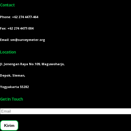
Contact
Phone: +62 274 4477-464
Fax: +62 274 4477-004
Email: sm@surveymeter.org
Location
Jl. Jenengan Raya No.109, Maguwoharjo,
Depok, Sleman,
Yogyakarta 55282
Get In Touch
Email