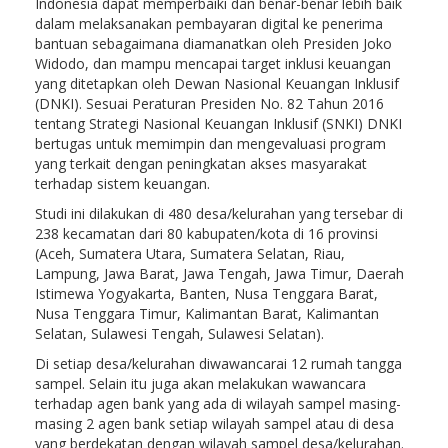
Indonesia dapat memperbaiki dan benar-benar lebih baik
dalam melaksanakan pembayaran digital ke penerima
bantuan sebagaimana diamanatkan oleh Presiden Joko
Widodo, dan mampu mencapai target inklusi keuangan
yang ditetapkan oleh Dewan Nasional Keuangan Inklusif
(DNKI). Sesuai Peraturan Presiden No. 82 Tahun 2016
tentang Strategi Nasional Keuangan Inklusif (SNKI) DNKI
bertugas untuk memimpin dan mengevaluasi program
yang terkait dengan peningkatan akses masyarakat
terhadap sistem keuangan.
Studi ini dilakukan di 480 desa/kelurahan yang tersebar di
238 kecamatan dari 80 kabupaten/kota di 16 provinsi
(Aceh, Sumatera Utara, Sumatera Selatan, Riau,
Lampung, Jawa Barat, Jawa Tengah, Jawa Timur, Daerah
Istimewa Yogyakarta, Banten, Nusa Tenggara Barat,
Nusa Tenggara Timur, Kalimantan Barat, Kalimantan
Selatan, Sulawesi Tengah, Sulawesi Selatan).
Di setiap desa/kelurahan diwawancarai 12 rumah tangga
sampel. Selain itu juga akan melakukan wawancara
terhadap agen bank yang ada di wilayah sampel masing-
masing 2 agen bank setiap wilayah sampel atau di desa
yang berdekatan dengan wilayah sampel desa/kelurahan.