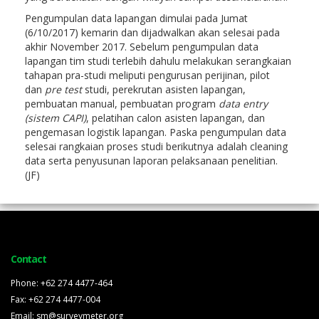
Pengumpulan data lapangan dimulai pada Jumat
(6/10/2017) kemarin dan dijadwalkan akan selesai pada
akhir November 2017. Sebelum pengumpulan data
lapangan tim studi terlebih dahulu melakukan serangkaian
tahapan pra-studi meliputi pengurusan perijinan, pilot
dan
pre test
studi, perekrutan asisten lapangan,
pembuatan manual, pembuatan program
data entry
(sistem CAPI)
, pelatihan calon asisten lapangan, dan
pengemasan logistik lapangan. Paska pengumpulan data
selesai rangkaian proses studi berikutnya adalah cleaning
data serta penyusunan laporan pelaksanaan penelitian.
(JF)
Contact
Phone: +62 274 4477-464
Fax: +62 274 4477-004
Email: sm@surveymeter.org